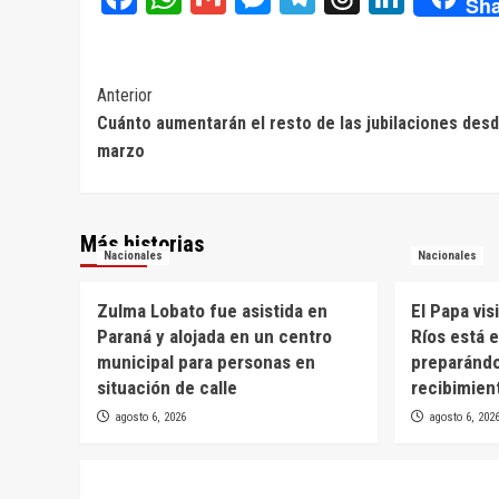
Sha
Navegación
Anterior
Cuánto aumentarán el resto de las jubilaciones des
de
marzo
entradas
Más historias
Nacionales
Nacionales
Zulma Lobato fue asistida en
El Papa vis
Paraná y alojada en un centro
Ríos está 
municipal para personas en
preparánd
situación de calle
recibimien
agosto 6, 2026
agosto 6, 202