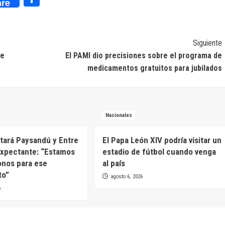
re
Siguiente
de
El PAMI dio precisiones sobre el programa de
medicamentos gratuitos para jubilados
Nacionales
itará Paysandú y Entre
El Papa León XIV podría visitar un
expectante: “Estamos
estadio de fútbol cuando venga
onos para ese
al país
to”
agosto 6, 2026
6