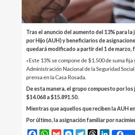
Tras el anuncio del aumento del 13% para la 
por Hijo (AUH) y beneficiarios de asignacion
quedará modificado a partir del 1 de marzo, f
«Este 13% se compone de $1.500 de suma fija y a
Administración Nacional de la Seguridad Social
prensa en la Casa Rosada.
De esta manera, el grupo compuesto por los 
$14.068 a $15.891.50.
Mientras que aquellos que reciben la AUH en
Por último, la asignación familiar por nacimi
Facebook
WhatsApp
Gmail
Messenger
Telegram
Threads
Linke