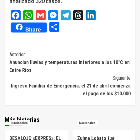
analizado 320 casos.
Facebook
WhatsApp
Gmail
Messenger
Telegram
Threads
LinkedIn
Compartir
Share
Navegación
Anterior
Anuncian lluvias y temperaturas inferiores a los 10°C en
de
Entre Ríos
entradas
Siguiente
Ingreso Familiar de Emergencia: el 21 de abril comienza
el pago de los $10.000
Más historias
Nacionales
Nacionales
DESALOJO «EXPRES»: EL
Zulma Lobato fue