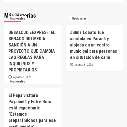
Más historias
Nacionales
Nacionales
DESALOJO «EXPRES»: EL
Zulma Lobato fue
SENADO DIO MEDIA
asistida en Paraná y
SANCIÓN A UN
alojada en un centro
PROYECTO QUE CAMBIA
municipal para personas
LAS REGLAS PARA
en situación de calle
INQUILINOS Y
agosto 6, 2026
PROPIETARIOS
agosto 7, 2026
Nacionales
El Papa visitará
Paysandú y Entre Ríos
está expectante:
“Estamos
preparándonos para ese
recibimiento”