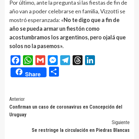
Por último, ante la pregunta si las fiestas de fin de
año van a poder celebrarse en familia, Vizzotti se
mostró esperanzada: «
No te digo que a fin de
año se pueda armar un fiestón como
acostumbramos los argentinos, pero ojalá que
solos no la pasemos».
Facebook
WhatsApp
Gmail
Messenger
Telegram
Threads
LinkedIn
Compartir
Share
Navegación
Anterior
Confirman un caso de coronavirus en Concepción del
de
Uruguay
entradas
Siguiente
Se restringe la circulación en Piedras Blancas