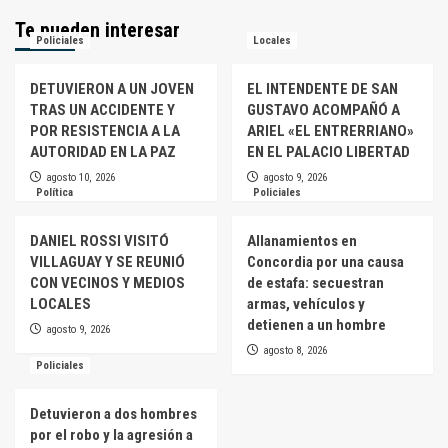
Te pueden interesar
Policiales
Locales
DETUVIERON A UN JOVEN
EL INTENDENTE DE SAN
TRAS UN ACCIDENTE Y
GUSTAVO ACOMPAÑÓ A
POR RESISTENCIA A LA
ARIEL «EL ENTRERRIANO»
AUTORIDAD EN LA PAZ
EN EL PALACIO LIBERTAD
agosto 10, 2026
agosto 9, 2026
Política
Policiales
DANIEL ROSSI VISITÓ
Allanamientos en
VILLAGUAY Y SE REUNIÓ
Concordia por una causa
CON VECINOS Y MEDIOS
de estafa: secuestran
LOCALES
armas, vehículos y
detienen a un hombre
agosto 9, 2026
agosto 8, 2026
Policiales
Detuvieron a dos hombres
por el robo y la agresión a