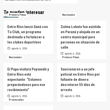
Te pueden interesar
Primera Plana
Nacionales
Entre Ríos lanzó Ganá con
Zulma Lobato fue asistida
Tu Club, un programa
en Paraná y alojada en un
destinado a fortalecer a
centro municipal para
los clubes deportivos
personas en situación de
calle
agosto 6, 2026
agosto 6, 2026
Nacionales
Primera Plana
El Papa visitará Paysandú y
Sancionaron a un jefe
Entre Ríos está
policial en Entre Ríos por
expectante: “Estamos
faltante de dinero:
preparándonos para ese
decretaron 55 días de
recibimiento”
arresto
agosto 6, 2026
agosto 6, 2026
Provinciales