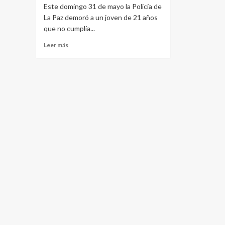
Este domingo 31 de mayo la Policía de
La Paz demoró a un joven de 21 años
que no cumplía...
Leer
Leer más
más
sobre
Dos
detenidos
en
La
Paz:
uno
quebró
arresto
domiciliario
y
otro
tenía
pedido
de
captura
de
Córdoba