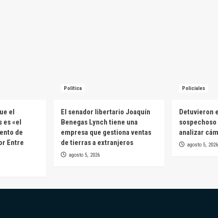
Política
Policiales
ue el
El senador libertario Joaquín
Detuvieron e
 es «el
Benegas Lynch tiene una
sospechoso 
ento de
empresa que gestiona ventas
analizar cá
or Entre
de tierras a extranjeros
agosto 5, 2026
agosto 5, 2026