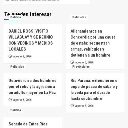
Te pueden interesar
Política
Policiales
DANIEL ROSSI VISITÓ
Allanamientos en
VILLAGUAY Y SE REUNIÓ
Concordia por una causa
CON VECINOS Y MEDIOS
de estafa: secuestran
LOCALES
armas, vehículos y
detienen a un hombre
agosto 9, 2026
agosto 8, 2026
Policiales
Provinciales
Detuvieron a dos hombres
Río Paraná: extendieron el
por el robo y la agresión a
cupo de pesca de sábalo y
un adulto mayor en La Paz
la veda para el dorado
hasta septiembre
agosto 8, 2026
agosto 7, 2026
Política
Senado de Entre Ríos