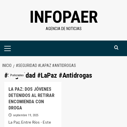
Saltar
INFOPAER
al
contenido
AGENCIA DE NOTICIAS
Menú
primario
INICIO
#SEGURIDAD #LAPAZ #ANTIDROGAS
#Seguridad #LaPaz #Antidrogas
Policiales
LA PAZ: DOS JÓVENES
DETENIDOS AL RETIRAR
ENCOMIENDA CON
DROGA
septiembre 19, 2025
La Paz, Entre Ríos - Este