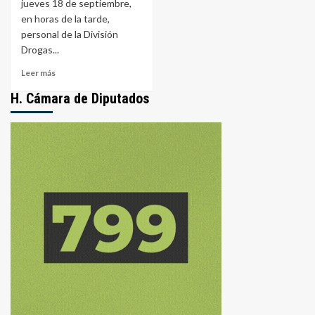
jueves 18 de septiembre,
en horas de la tarde,
personal de la División
Drogas...
Leer
Leer más
más
H. Cámara de Diputados
sobre
LA
PAZ:
DOS
JÓVENES
DETENIDOS
AL
RETIRAR
ENCOMIENDA
CON
DROGA