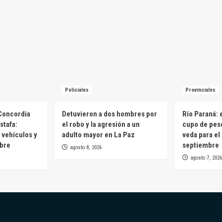
Policiales
Provinciales
Concordia
Detuvieron a dos hombres por
Río Paraná: 
stafa:
el robo y la agresión a un
cupo de pesc
 vehículos y
adulto mayor en La Paz
veda para el
mbre
septiembre
agosto 8, 2026
agosto 7, 2026