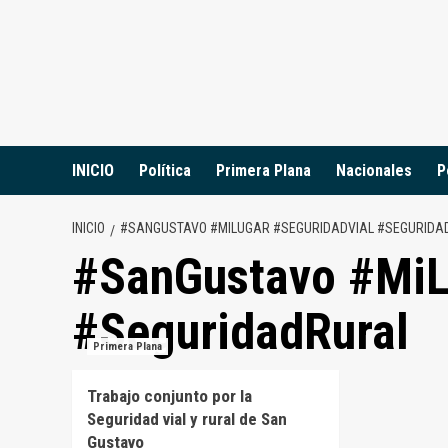
Saltar
al
contenido
INICIO
Política
Primera Plana
Nacionales
P
INICIO
#SANGUSTAVO #MILUGAR #SEGURIDADVIAL #SEGURIDA
#SanGustavo #MiL
#SeguridadRural
Primera Plana
Trabajo conjunto por la
Seguridad vial y rural de San
Gustavo