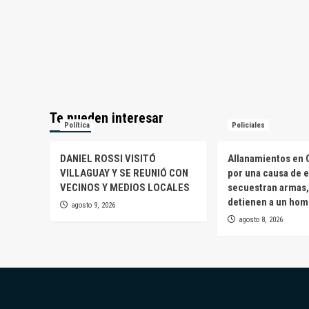
Te pueden interesar
Política
Policiales
DANIEL ROSSI VISITÓ
Allanamientos en 
VILLAGUAY Y SE REUNIÓ CON
por una causa de e
VECINOS Y MEDIOS LOCALES
secuestran armas,
detienen a un ho
agosto 9, 2026
agosto 8, 2026