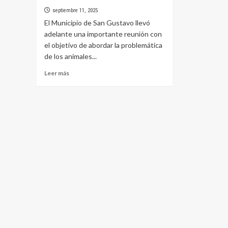
septiembre 11, 2025
El Municipio de San Gustavo llevó
adelante una importante reunión con
el objetivo de abordar la problemática
de los animales...
Leer
Leer más
más
sobre
Trabajo
conjunto
por
la
Seguridad
vial
y
rural
de
San
Gustavo