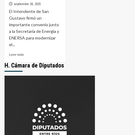
septiembre 24, 2025
El Intendente de San
Gustavo firmó un
importante convenio junto
a la Secretaría de Energía y
ENERSA para modernizar
el...
Leer
Leer más
más
H. Cámara de Diputados
sobre
San
Gustavo
se
suma
al
programa
«Entre
Ríos
Led»