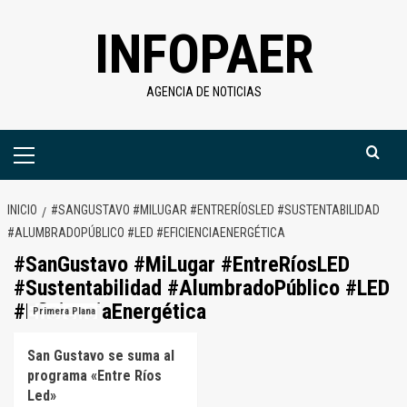
Saltar
INFOPAER
al
contenido
AGENCIA DE NOTICIAS
Menú
primario
INICIO
#SANGUSTAVO #MILUGAR #ENTRERÍOSLED #SUSTENTABILIDAD
#ALUMBRADOPÚBLICO #LED #EFICIENCIAENERGÉTICA
#SanGustavo #MiLugar #EntreRíosLED
#Sustentabilidad #AlumbradoPúblico #LED
#EficienciaEnergética
Primera Plana
San Gustavo se suma al
programa «Entre Ríos
Led»