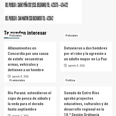
Te pueden interesar
Policiales
Policiales
Allanamientos en
Detuvieron a dos hombres
Concordia por una causa
por el robo y la agresión a
de estafa: secuestran
un adulto mayor en La Paz
armas, vehículos y
agosto 8, 2026
detienen a un hombre
agosto 8, 2026
Provinciales
Política
Río Paraná: extendieron el
Senado de Entre Ríos
cupo de pesca de sábalo y
aprobó proyectos
la veda para el dorado
educativos, culturales y de
hasta septiembre
desarrollo regional en la
10.ª Sesión Ordinaria
agosto 7, 2026