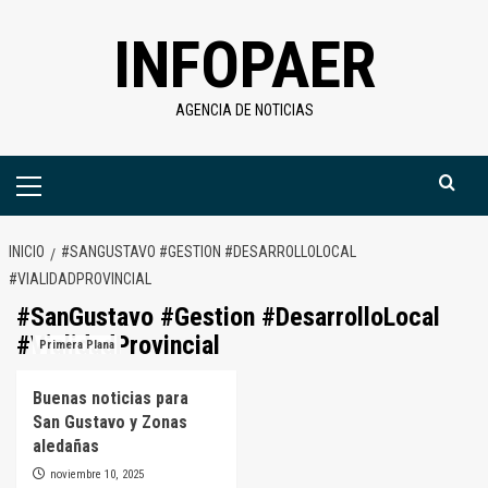
Saltar
INFOPAER
al
contenido
AGENCIA DE NOTICIAS
Menú
primario
INICIO
#SANGUSTAVO #GESTION #DESARROLLOLOCAL
#VIALIDADPROVINCIAL
#SanGustavo #Gestion #DesarrolloLocal
#VialidadProvincial
Primera Plana
Buenas noticias para
San Gustavo y Zonas
aledañas
noviembre 10, 2025