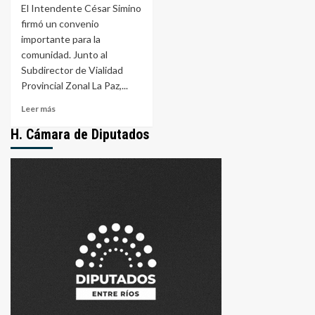
El Intendente César Simino
firmó un convenio
importante para la
comunidad. Junto al
Subdirector de Vialidad
Provincial Zonal La Paz,...
Leer
Leer más
más
H. Cámara de Diputados
sobre
Buenas
noticias
para
San
Gustavo
y
Zonas
aledañas