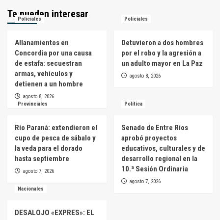
Te pueden interesar
Policiales
Policiales
Allanamientos en
Detuvieron a dos hombres
Concordia por una causa
por el robo y la agresión a
de estafa: secuestran
un adulto mayor en La Paz
armas, vehículos y
agosto 8, 2026
detienen a un hombre
agosto 8, 2026
Provinciales
Política
Río Paraná: extendieron el
Senado de Entre Ríos
cupo de pesca de sábalo y
aprobó proyectos
la veda para el dorado
educativos, culturales y de
hasta septiembre
desarrollo regional en la
10.ª Sesión Ordinaria
agosto 7, 2026
agosto 7, 2026
Nacionales
DESALOJO «EXPRES»: EL