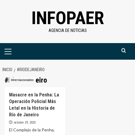
Saltar
INFOPAER
al
contenido
AGENCIA DE NOTICIAS
Menú
primario
INICIO
#RIODEJANEIRO
#RioDeJaneiro
Internacionales
Masacre en la Penha: La
Operación Policial Más
Letal en la Historia de
Río de Janeiro
octubre 29, 2025
El Complejo de la Penha,