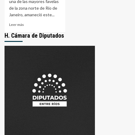
una de las mayores favelas
de la zona norte de Río de
Janeiro, amaneció este...
Leer
Leer más
más
H. Cámara de Diputados
sobre
Masacre
en
la
Penha:
La
Operación
Policial
Más
Letal
en
la
Historia
de
Río
de
Janeiro