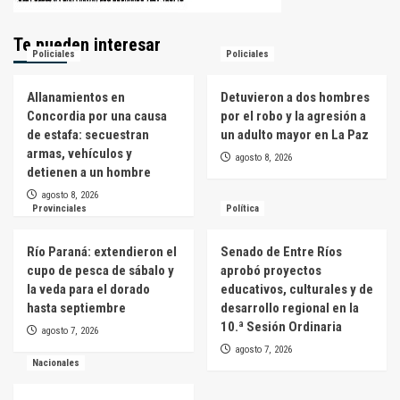
Te pueden interesar
Policiales
Policiales
Allanamientos en
Detuvieron a dos hombres
Concordia por una causa
por el robo y la agresión a
de estafa: secuestran
un adulto mayor en La Paz
armas, vehículos y
agosto 8, 2026
detienen a un hombre
agosto 8, 2026
Provinciales
Política
Río Paraná: extendieron el
Senado de Entre Ríos
cupo de pesca de sábalo y
aprobó proyectos
la veda para el dorado
educativos, culturales y de
hasta septiembre
desarrollo regional en la
10.ª Sesión Ordinaria
agosto 7, 2026
agosto 7, 2026
Nacionales