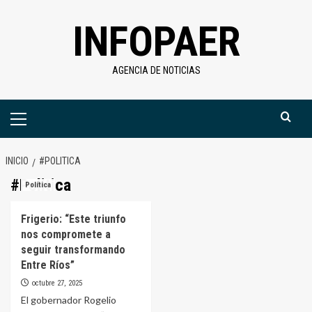
Saltar
INFOPAER
al
contenido
AGENCIA DE NOTICIAS
Menú
primario
INICIO
#POLITICA
#Politica
Política
Frigerio: “Este triunfo
nos compromete a
seguir transformando
Entre Ríos”
octubre 27, 2025
El gobernador Rogelio