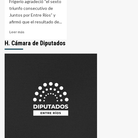
Frigerio agradeció “el sexto
triunfo consecutivo de
Juntos por Entre Ríos” y
afirmó que el resultado de...
Leer
Leer más
más
H. Cámara de Diputados
sobre
Frigerio:
“Este
triunfo
nos
compromete
a
seguir
transformando
Entre
Ríos”