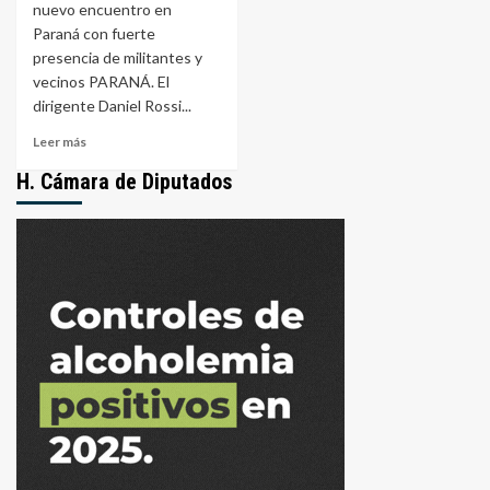
nuevo encuentro en
Paraná con fuerte
presencia de militantes y
vecinos PARANÁ. El
dirigente Daniel Rossi...
Leer
Leer más
más
H. Cámara de Diputados
sobre
Daniel
Rossi
sigue
sumando
voluntades
rumbo
al
2027