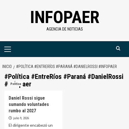
Saltar
INFOPAER
al
contenido
AGENCIA DE NOTICIAS
Menú
primario
INICIO
#POLÍTICA #ENTRERÍOS #PARANÁ #DANIELROSSI #INFOPAER
#Política #EntreRíos #Paraná #DanielRossi
#Infopaer
Política
Daniel Rossi sigue
sumando voluntades
rumbo al 2027
julio 9, 2026
El dirigente encabezó un