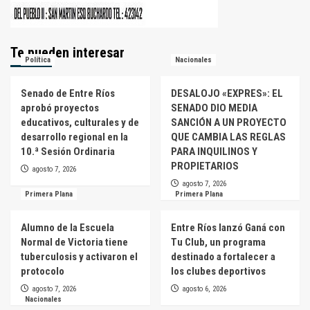
Te pueden interesar
Política
Nacionales
Senado de Entre Ríos
DESALOJO «EXPRES»: EL
aprobó proyectos
SENADO DIO MEDIA
educativos, culturales y de
SANCIÓN A UN PROYECTO
desarrollo regional en la
QUE CAMBIA LAS REGLAS
10.ª Sesión Ordinaria
PARA INQUILINOS Y
PROPIETARIOS
agosto 7, 2026
agosto 7, 2026
Primera Plana
Primera Plana
Alumno de la Escuela
Entre Ríos lanzó Ganá con
Normal de Victoria tiene
Tu Club, un programa
tuberculosis y activaron el
destinado a fortalecer a
protocolo
los clubes deportivos
agosto 7, 2026
agosto 6, 2026
Nacionales