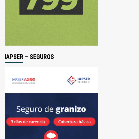
Recreativo
del
Norte
Entrerriano
IAPSER – SEGUROS