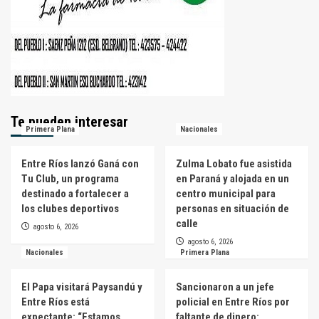
Te pueden interesar
Primera Plana
Nacionales
Entre Ríos lanzó Ganá con
Zulma Lobato fue asistida
Tu Club, un programa
en Paraná y alojada en un
destinado a fortalecer a
centro municipal para
los clubes deportivos
personas en situación de
calle
agosto 6, 2026
agosto 6, 2026
Nacionales
Primera Plana
El Papa visitará Paysandú y
Sancionaron a un jefe
Entre Ríos está
policial en Entre Ríos por
expectante: “Estamos
faltante de dinero: