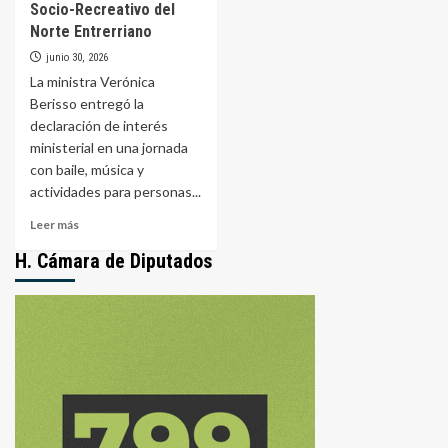
Socio-Recreativo del
Norte Entrerriano
junio 30, 2026
La ministra Verónica
Berisso entregó la
declaración de interés
ministerial en una jornada
con baile, música y
actividades para personas...
Leer
Leer más
más
H. Cámara de Diputados
sobre
El
Ministerio
de
Desarrollo
Social
reconoció
el
Encuentro
Socio-