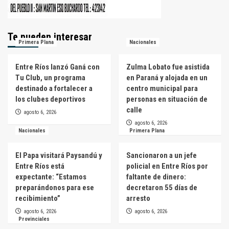
Te pueden interesar
Primera Plana
Nacionales
Entre Ríos lanzó Ganá con
Zulma Lobato fue asistida
Tu Club, un programa
en Paraná y alojada en un
destinado a fortalecer a
centro municipal para
los clubes deportivos
personas en situación de
calle
agosto 6, 2026
agosto 6, 2026
Nacionales
Primera Plana
El Papa visitará Paysandú y
Sancionaron a un jefe
Entre Ríos está
policial en Entre Ríos por
expectante: “Estamos
faltante de dinero:
preparándonos para ese
decretaron 55 días de
recibimiento”
arresto
agosto 6, 2026
agosto 6, 2026
Provinciales