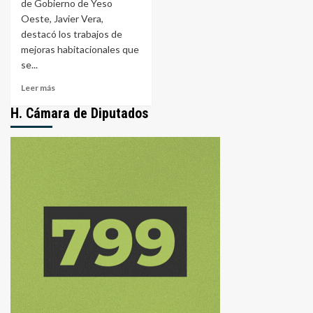
de Gobierno de Yeso
Oeste, Javier Vera,
destacó los trabajos de
mejoras habitacionales que
se...
Leer
Leer más
más
H. Cámara de Diputados
sobre
«Yeso
Oeste
Avanza:
Mejoras
Habitacionales
para
lo
más
necesitados»