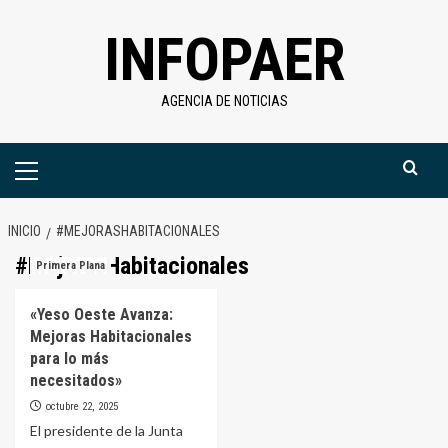
Saltar
INFOPAER
al
contenido
AGENCIA DE NOTICIAS
Menú
primario
INICIO
#MEJORASHABITACIONALES
#MejorasHabitacionales
Primera Plana
«Yeso Oeste Avanza:
Mejoras Habitacionales
para lo más
necesitados»
octubre 22, 2025
El presidente de la Junta