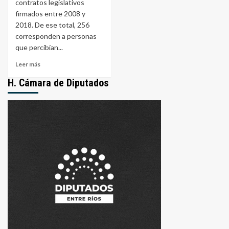
contratos legislativos
firmados entre 2008 y
2018. De ese total, 256
corresponden a personas
que percibían...
Leer
Leer más
más
H. Cámara de Diputados
sobre
Causa
“Contratos”:
256
personas
cobraban
a
la
vez
en
Senado
y
Diputados
de
Entre
Ríos