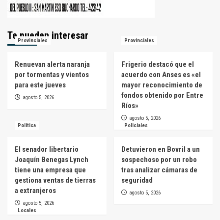
Te pueden interesar
Provinciales
Provinciales
Renuevan alerta naranja
Frigerio destacó que el
por tormentas y vientos
acuerdo con Anses es «el
para este jueves
mayor reconocimiento de
fondos obtenido por Entre
agosto 5, 2026
Ríos»
agosto 5, 2026
Política
Policiales
El senador libertario
Detuvieron en Bovril a un
Joaquín Benegas Lynch
sospechoso por un robo
tiene una empresa que
tras analizar cámaras de
gestiona ventas de tierras
seguridad
a extranjeros
agosto 5, 2026
agosto 5, 2026
Locales