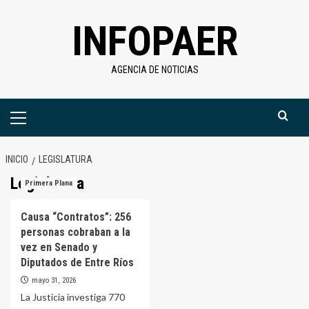
Saltar
INFOPAER
al
contenido
AGENCIA DE NOTICIAS
Menú
primario
INICIO
LEGISLATURA
Legislatura
Primera Plana
Causa “Contratos”: 256
personas cobraban a la
vez en Senado y
Diputados de Entre Ríos
mayo 31, 2026
La Justicia investiga 770