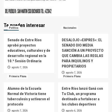
Te pueden interesar
Política
Nacionales
Senado de Entre Ríos
DESALOJO «EXPRES»: EL
aprobó proyectos
SENADO DIO MEDIA
educativos, culturales y de
SANCIÓN A UN PROYECTO
desarrollo regional en la
QUE CAMBIA LAS REGLAS
10.ª Sesión Ordinaria
PARA INQUILINOS Y
PROPIETARIOS
agosto 7, 2026
agosto 7, 2026
Primera Plana
Primera Plana
Alumno de la Escuela
Entre Ríos lanzó Ganá con
Normal de Victoria tiene
Tu Club, un programa
tuberculosis y activaron el
destinado a fortalecer a
protocolo
los clubes deportivos
agosto 7, 2026
agosto 6, 2026