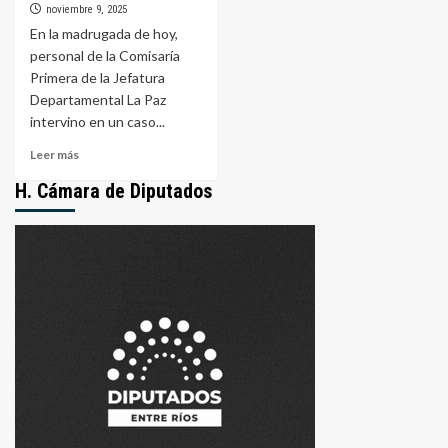
noviembre 9, 2025
En la madrugada de hoy,
personal de la Comisaría
Primera de la Jefatura
Departamental La Paz
intervino en un caso...
Leer
Leer más
más
H. Cámara de Diputados
sobre
Resistencia
a
la
autoridad:
Detenido
por
agredir
a
policías
en
La
Paz