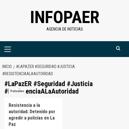
Saltar
INFOPAER
al
contenido
AGENCIA DE NOTICIAS
Menú
primario
INICIO
#LAPAZER #SEGURIDAD #JUSTICIA
#RESISTENCIAALAAUTORIDAD
#LaPazER #Seguridad #Justicia
#ResistenciaALaAutoridad
Policiales
Resistencia a la
autoridad: Detenido por
agredir a policías en La
Paz