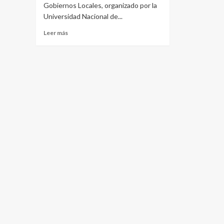
Gobiernos Locales, organizado por la
Universidad Nacional de...
Leer
Leer más
más
sobre
La
Paz
participó
del
Encuentro
UNER
y
Gobiernos
Locales