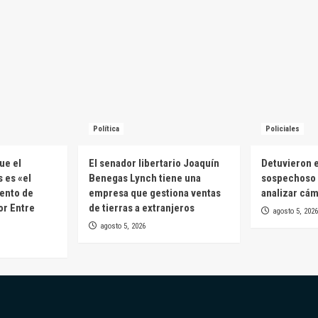
Política
Policiales
ue el
El senador libertario Joaquín
Detuvieron e
 es «el
Benegas Lynch tiene una
sospechoso 
ento de
empresa que gestiona ventas
analizar cá
or Entre
de tierras a extranjeros
agosto 5, 2026
agosto 5, 2026