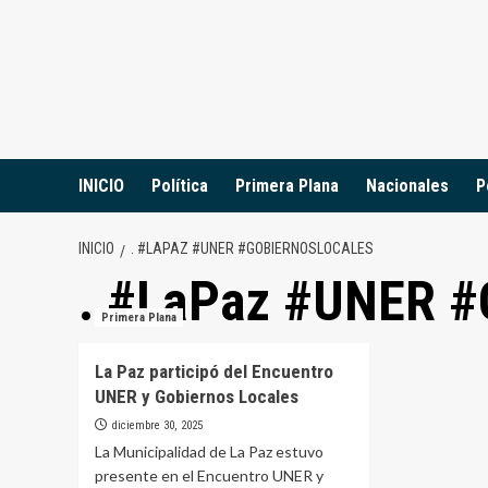
Saltar
al
contenido
INICIO
Política
Primera Plana
Nacionales
P
INICIO
. #LAPAZ #UNER #GOBIERNOSLOCALES
. #LaPaz #UNER #
Primera Plana
La Paz participó del Encuentro
UNER y Gobiernos Locales
diciembre 30, 2025
La Municipalidad de La Paz estuvo
presente en el Encuentro UNER y