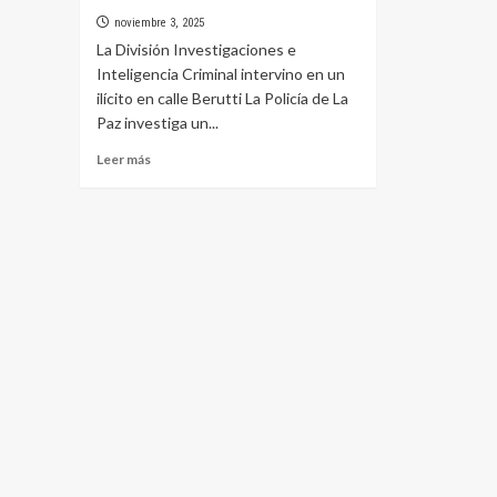
noviembre 3, 2025
La División Investigaciones e
Inteligencia Criminal intervino en un
ilícito en calle Berutti La Policía de La
Paz investiga un...
Leer
Leer más
más
sobre
INVESTIGAN
UN
ROBO
MILLONARIO
EN
UNA
VIVIENDA
DE
LA
PAZ