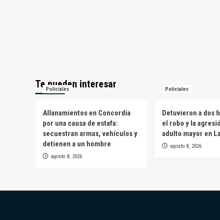
Te pueden interesar
Policiales
Policiales
Allanamientos en Concordia
Detuvieron a dos 
por una causa de estafa:
el robo y la agresi
secuestran armas, vehículos y
adulto mayor en L
detienen a un hombre
agosto 8, 2026
agosto 8, 2026