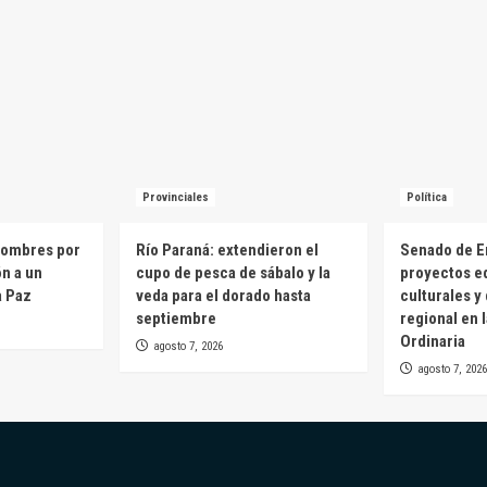
Provinciales
Política
hombres por
Río Paraná: extendieron el
Senado de E
ón a un
cupo de pesca de sábalo y la
proyectos e
a Paz
veda para el dorado hasta
culturales y
septiembre
regional en 
Ordinaria
agosto 7, 2026
agosto 7, 2026