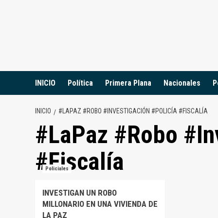
Saltar
al
contenido
INICIO
Política
Primera Plana
Nacionales
P
INICIO
#LAPAZ #ROBO #INVESTIGACIÓN #POLICÍA #FISCALÍA
#LaPaz #Robo #Inv
#Fiscalía
Policiales
INVESTIGAN UN ROBO
MILLONARIO EN UNA VIVIENDA DE
LA PAZ