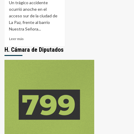
Un trágico accidente
ocurrió anoche en el
acceso sur de la ciudad de
La Paz, frente al barrio
Nuestra Señora...
Leer
Leer más
más
H. Cámara de Diputados
sobre
Tragedia
en
el
acceso
sur
de
La
Paz:
un
hombre
murió
en
un
accidente