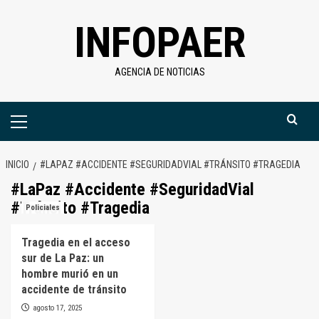
Saltar
INFOPAER
al
contenido
AGENCIA DE NOTICIAS
Menú
primario
INICIO
#LAPAZ #ACCIDENTE #SEGURIDADVIAL #TRÁNSITO #TRAGEDIA
#LaPaz #Accidente #SeguridadVial
#Tránsito #Tragedia
Policiales
Tragedia en el acceso
sur de La Paz: un
hombre murió en un
accidente de tránsito
agosto 17, 2025