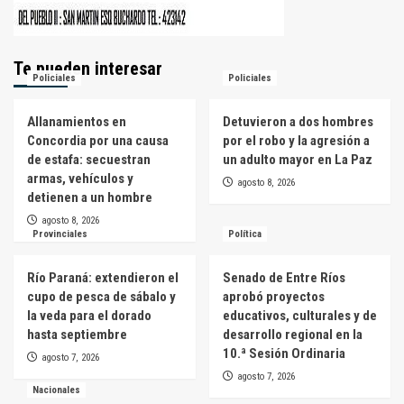
Te pueden interesar
Policiales
Policiales
Allanamientos en
Detuvieron a dos hombres
Concordia por una causa
por el robo y la agresión a
de estafa: secuestran
un adulto mayor en La Paz
armas, vehículos y
agosto 8, 2026
detienen a un hombre
agosto 8, 2026
Provinciales
Política
Río Paraná: extendieron el
Senado de Entre Ríos
cupo de pesca de sábalo y
aprobó proyectos
la veda para el dorado
educativos, culturales y de
hasta septiembre
desarrollo regional en la
10.ª Sesión Ordinaria
agosto 7, 2026
agosto 7, 2026
Nacionales