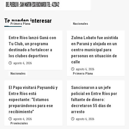
Te pueden interesar
Primera Plana
Nacionales
Entre Ríos lanzó Ganá con
Zulma Lobato fue asistida
Tu Club, un programa
en Paraná y alojada en un
destinado a fortalecer a
centro municipal para
los clubes deportivos
personas en situación de
calle
agosto 6, 2026
agosto 6, 2026
Nacionales
Primera Plana
El Papa visitará Paysandú y
Sancionaron a un jefe
Entre Ríos está
policial en Entre Ríos por
expectante: “Estamos
faltante de dinero:
preparándonos para ese
decretaron 55 días de
recibimiento”
arresto
agosto 6, 2026
agosto 6, 2026
Provinciales