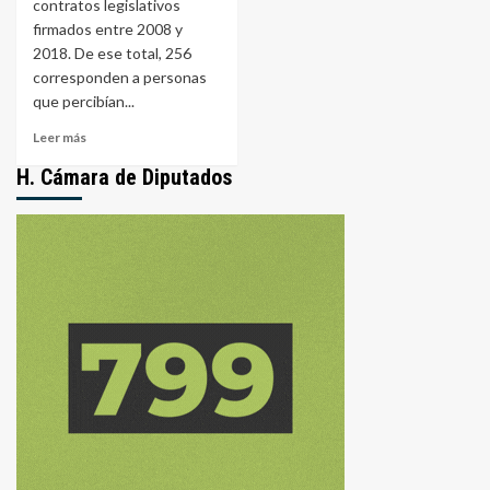
contratos legislativos
firmados entre 2008 y
2018. De ese total, 256
corresponden a personas
que percibían...
Leer
Leer más
más
H. Cámara de Diputados
sobre
Causa
“Contratos”:
256
personas
cobraban
a
la
vez
en
Senado
y
Diputados
de
Entre
Ríos