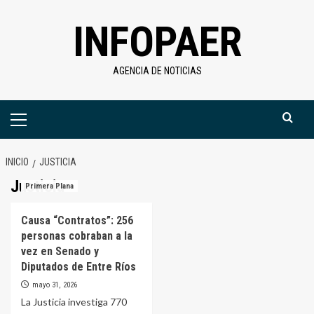
Saltar
INFOPAER
al
contenido
AGENCIA DE NOTICIAS
Menú
primario
INICIO
JUSTICIA
Justicia
Primera Plana
Causa “Contratos”: 256
personas cobraban a la
vez en Senado y
Diputados de Entre Ríos
mayo 31, 2026
La Justicia investiga 770