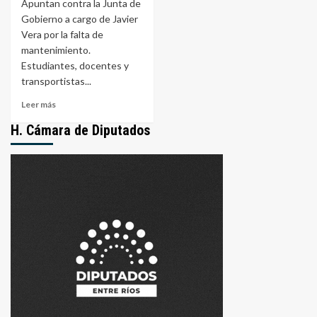
Apuntan contra la Junta de
Gobierno a cargo de Javier
Vera por la falta de
mantenimiento.
Estudiantes, docentes y
transportistas...
Leer
Leer más
más
H. Cámara de Diputados
sobre
Vecinos
de
Yeso
Oeste
reclaman
por
el
abandono
de
la
Ruta
50:
“Hace