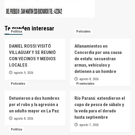
Te pueden interesar
Política
Policiales
DANIEL ROSSI VISITÓ
Allanamientos en
VILLAGUAY Y SE REUNIÓ
Concordia por una causa
CON VECINOS Y MEDIOS
de estafa: secuestran
LOCALES
armas, vehículos y
detienen a un hombre
agosto 9, 2026
agosto 8, 2026
Policiales
Provinciales
Detuvieron a dos hombres
Río Paraná: extendieron el
por el robo y la agresión a
cupo de pesca de sábalo y
un adulto mayor en La Paz
la veda para el dorado
hasta septiembre
agosto 8, 2026
agosto 7, 2026
Política