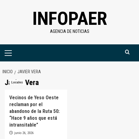
Saltar
INFOPAER
al
contenido
AGENCIA DE NOTICIAS
Menú
primario
INICIO
JAVIER VERA
Javier Vera
Locales
Vecinos de Yeso Oeste
reclaman por el
abandono de la Ruta 50:
“Hace 9 años que está
intransitable”
junio 26, 2026