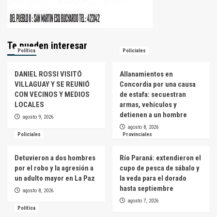
Te pueden interesar
Política
Policiales
DANIEL ROSSI VISITÓ
Allanamientos en
VILLAGUAY Y SE REUNIÓ
Concordia por una causa
CON VECINOS Y MEDIOS
de estafa: secuestran
LOCALES
armas, vehículos y
detienen a un hombre
agosto 9, 2026
agosto 8, 2026
Policiales
Provinciales
Detuvieron a dos hombres
Río Paraná: extendieron el
por el robo y la agresión a
cupo de pesca de sábalo y
un adulto mayor en La Paz
la veda para el dorado
hasta septiembre
agosto 8, 2026
agosto 7, 2026
Política