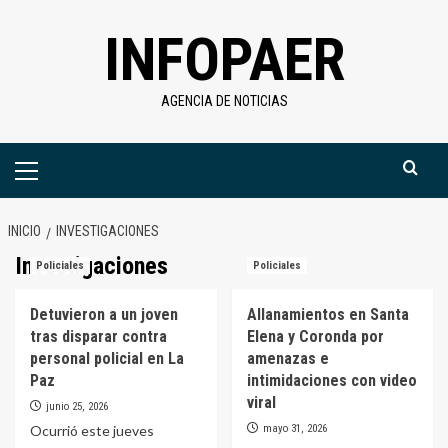
Saltar
INFOPAER
al
contenido
AGENCIA DE NOTICIAS
Menú
primario
INICIO
INVESTIGACIONES
Investigaciones
Policiales
Policiales
Detuvieron a un joven
Allanamientos en Santa
tras disparar contra
Elena y Coronda por
personal policial en La
amenazas e
Paz
intimidaciones con video
viral
junio 25, 2026
Ocurrió este jueves
mayo 31, 2026