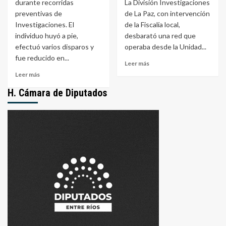
durante recorridas
La División Investigaciones
preventivas de
de La Paz, con intervención
Investigaciones. El
de la Fiscalía local,
individuo huyó a pie,
desbarató una red que
efectuó varios disparos y
operaba desde la Unidad...
fue reducido en...
Leer
Leer más
más
Leer
Leer más
sobre
más
H. Cámara de Diputados
Allanamientos
sobre
en
Detuvieron
Santa
a
Elena
un
y
joven
Coronda
tras
por
disparar
amenazas
contra
e
personal
intimidaciones
policial
con
en
video
La
viral
Paz