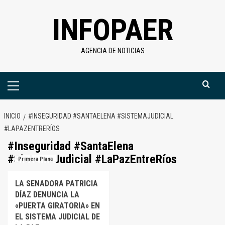
Saltar
INFOPAER
al
contenido
AGENCIA DE NOTICIAS
Menú
primario
INICIO
#INSEGURIDAD #SANTAELENA #SISTEMAJUDICIAL
#LAPAZENTRERÍOS
#Inseguridad #SantaElena
#SistemaJudicial #LaPazEntreRíos
Primera Plana
LA SENADORA PATRICIA
DÍAZ DENUNCIA LA
«PUERTA GIRATORIA» EN
EL SISTEMA JUDICIAL DE