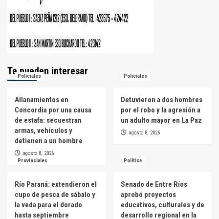
Te pueden interesar
Policiales
Policiales
Allanamientos en
Detuvieron a dos hombres
Concordia por una causa
por el robo y la agresión a
de estafa: secuestran
un adulto mayor en La Paz
armas, vehículos y
agosto 8, 2026
detienen a un hombre
agosto 8, 2026
Provinciales
Política
Río Paraná: extendieron el
Senado de Entre Ríos
cupo de pesca de sábalo y
aprobó proyectos
la veda para el dorado
educativos, culturales y de
hasta septiembre
desarrollo regional en la