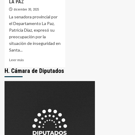
LA PAZ
diciembre 30, 2025
La senadora provincial por
el Departamento La Paz,
Patricia Díaz, expresó su
preocupación por la
situación de inseguridad en
Santa...
Leer
Leer más
más
H. Cámara de Diputados
sobre
LA
SENADORA
PATRICIA
DÍAZ
DENUNCIA
LA
«PUERTA
GIRATORIA»
EN
EL
SISTEMA