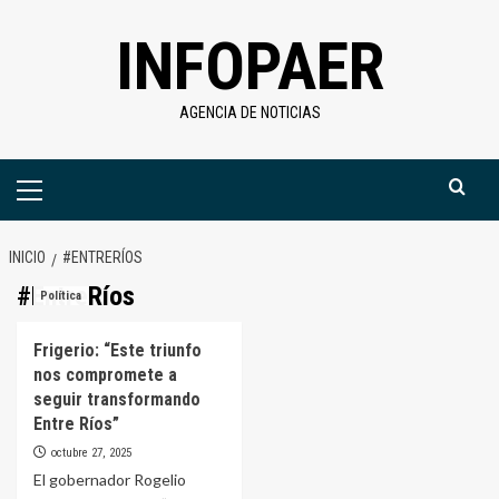
Saltar
INFOPAER
al
contenido
AGENCIA DE NOTICIAS
Menú
primario
INICIO
#ENTRERÍOS
#EntreRíos
Política
Frigerio: “Este triunfo
nos compromete a
seguir transformando
Entre Ríos”
octubre 27, 2025
El gobernador Rogelio