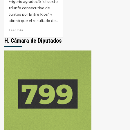
Frigerio agradeció “el sexto
triunfo consecutivo de
Juntos por Entre Ríos” y
afirmó que el resultado de...
Leer
Leer más
más
H. Cámara de Diputados
sobre
Frigerio:
“Este
triunfo
nos
compromete
a
seguir
transformando
Entre
Ríos”