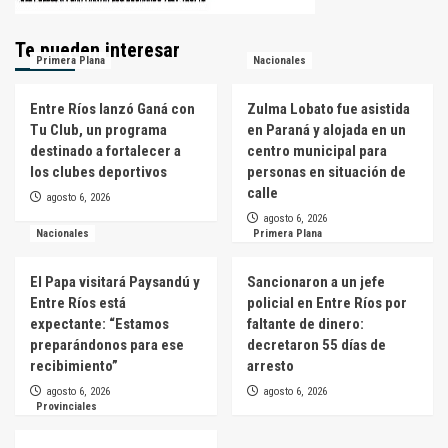
Te pueden interesar
Primera Plana
Nacionales
Entre Ríos lanzó Ganá con
Zulma Lobato fue asistida
Tu Club, un programa
en Paraná y alojada en un
destinado a fortalecer a
centro municipal para
los clubes deportivos
personas en situación de
calle
agosto 6, 2026
agosto 6, 2026
Nacionales
Primera Plana
El Papa visitará Paysandú y
Sancionaron a un jefe
Entre Ríos está
policial en Entre Ríos por
expectante: “Estamos
faltante de dinero:
preparándonos para ese
decretaron 55 días de
recibimiento”
arresto
agosto 6, 2026
agosto 6, 2026
Provinciales