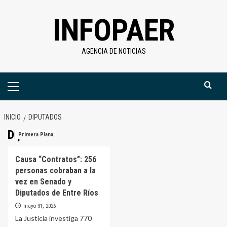
Saltar
INFOPAER
al
contenido
AGENCIA DE NOTICIAS
Menú
primario
INICIO
DIPUTADOS
Diputados
Primera Plana
Causa “Contratos”: 256
personas cobraban a la
vez en Senado y
Diputados de Entre Ríos
mayo 31, 2026
La Justicia investiga 770