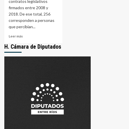
contratos legislativos
firmados entre 2008 y
2018. De ese total, 256
corresponden a personas
que percibían...
Leer
Leer más
más
H. Cámara de Diputados
sobre
Causa
“Contratos”:
256
personas
cobraban
a
la
vez
en
Senado
y
Diputados
de
Entre
Ríos