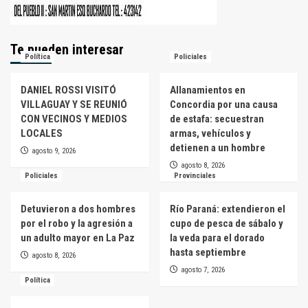
Te pueden interesar
Política
Policiales
DANIEL ROSSI VISITÓ
Allanamientos en
VILLAGUAY Y SE REUNIÓ
Concordia por una causa
CON VECINOS Y MEDIOS
de estafa: secuestran
LOCALES
armas, vehículos y
detienen a un hombre
agosto 9, 2026
agosto 8, 2026
Policiales
Provinciales
Detuvieron a dos hombres
Río Paraná: extendieron el
por el robo y la agresión a
cupo de pesca de sábalo y
un adulto mayor en La Paz
la veda para el dorado
hasta septiembre
agosto 8, 2026
agosto 7, 2026
Política