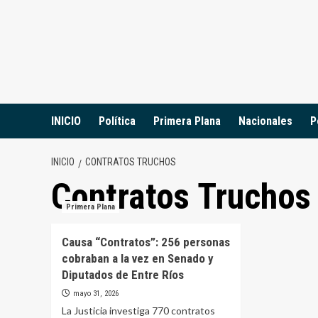
Saltar
al
contenido
INICIO
Política
Primera Plana
Nacionales
P
INICIO
CONTRATOS TRUCHOS
Contratos Truchos
Primera Plana
Causa “Contratos”: 256 personas
cobraban a la vez en Senado y
Diputados de Entre Ríos
mayo 31, 2026
La Justicia investiga 770 contratos