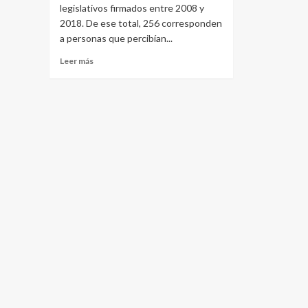
legislativos firmados entre 2008 y
2018. De ese total, 256 corresponden
a personas que percibían...
Leer
Leer más
más
sobre
Causa
“Contratos”:
256
personas
cobraban
a
la
vez
en
Senado
y
Diputados
de
Entre
Ríos