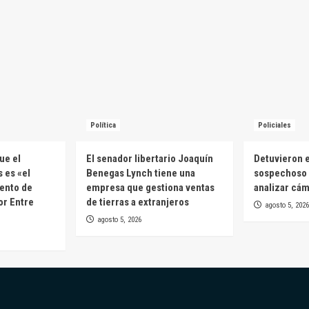
Política
Policiales
ue el
El senador libertario Joaquín
Detuvieron e
 es «el
Benegas Lynch tiene una
sospechoso 
ento de
empresa que gestiona ventas
analizar cá
or Entre
de tierras a extranjeros
agosto 5, 2026
agosto 5, 2026