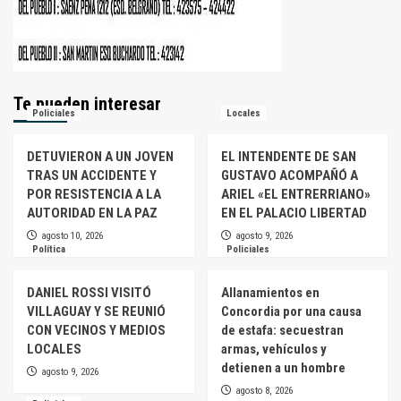
Te pueden interesar
Policiales
Locales
DETUVIERON A UN JOVEN
EL INTENDENTE DE SAN
TRAS UN ACCIDENTE Y
GUSTAVO ACOMPAÑÓ A
POR RESISTENCIA A LA
ARIEL «EL ENTRERRIANO»
AUTORIDAD EN LA PAZ
EN EL PALACIO LIBERTAD
agosto 10, 2026
agosto 9, 2026
Política
Policiales
DANIEL ROSSI VISITÓ
Allanamientos en
VILLAGUAY Y SE REUNIÓ
Concordia por una causa
CON VECINOS Y MEDIOS
de estafa: secuestran
LOCALES
armas, vehículos y
detienen a un hombre
agosto 9, 2026
agosto 8, 2026