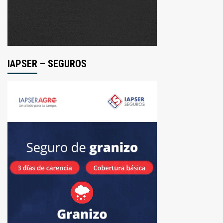
por
una
causa
de
amenazas
IAPSER – SEGUROS