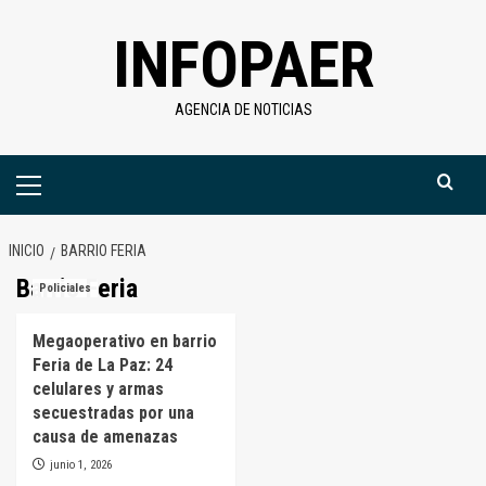
Saltar
INFOPAER
al
contenido
AGENCIA DE NOTICIAS
Menú
primario
INICIO
BARRIO FERIA
Barrio Feria
Policiales
Megaoperativo en barrio
Feria de La Paz: 24
celulares y armas
secuestradas por una
causa de amenazas
junio 1, 2026