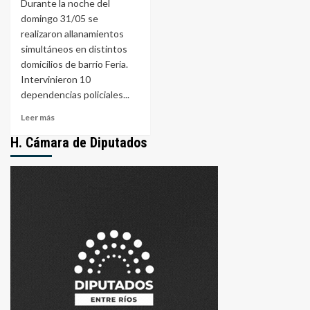
Durante la noche del
domingo 31/05 se
realizaron allanamientos
simultáneos en distintos
domicilios de barrio Feria.
Intervinieron 10
dependencias policiales...
Leer
Leer más
más
H. Cámara de Diputados
sobre
Megaoperativo
en
barrio
Feria
de
La
Paz:
24
celulares
y
armas
secuestradas