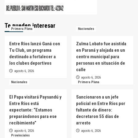
Te pueden interesar
Primera Plana
Nacionales
Entre Ríos lanzó Ganá con
Zulma Lobato fue asistida
Tu Club, un programa
en Paraná y alojada en un
destinado a fortalecer a
centro municipal para
los clubes deportivos
personas en situación de
calle
agosto 6, 2026
agosto 6, 2026
Nacionales
Primera Plana
El Papa visitará Paysandú y
Sancionaron a un jefe
Entre Ríos está
policial en Entre Ríos por
expectante: “Estamos
faltante de dinero:
preparándonos para ese
decretaron 55 días de
recibimiento”
arresto
agosto 6, 2026
agosto 6, 2026
Provinciales