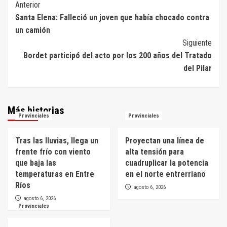
Navegación
Anterior
Santa Elena: Falleció un joven que había chocado contra
de
un camión
entradas
Siguiente
Bordet participó del acto por los 200 años del Tratado
del Pilar
Más historias
Provinciales
Provinciales
Tras las lluvias, llega un
Proyectan una línea de
frente frío con viento
alta tensión para
que baja las
cuadruplicar la potencia
temperaturas en Entre
en el norte entrerriano
Ríos
agosto 6, 2026
agosto 6, 2026
Provinciales