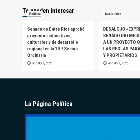
Te pueden interesar
Política
Nacionales
Senado de Entre Ríos aprobó
DESALOJO «EXPRE
proyectos educativos,
SENADO DIO MEDI
culturales y de desarrollo
A UN PROYECTO 
regional en la 10.ª Sesión
LAS REGLAS PARA
Ordinaria
Y PROPIETARIOS
agosto 7, 2026
agosto 7, 2026
La Página Política