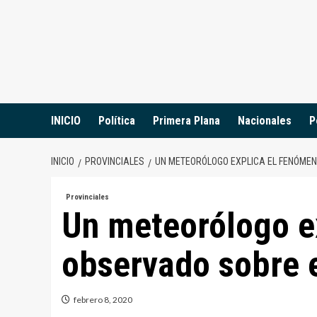
Saltar
al
contenido
INICIO
Política
Primera Plana
Nacionales
P
INICIO
PROVINCIALES
UN METEORÓLOGO EXPLICA EL FENÓMEN
Provinciales
Un meteorólogo e
observado sobre e
febrero 8, 2020