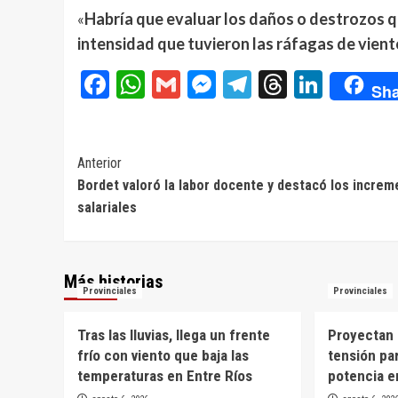
«
Habría que evaluar los daños o destrozos q
intensidad que tuvieron las ráfagas de vien
Facebook
WhatsApp
Gmail
Messenger
Telegram
Threads
Linke
Sha
Navegación
Anterior
Bordet valoró la labor docente y destacó los incre
de
salariales
entradas
Más historias
Provinciales
Provinciales
Tras las lluvias, llega un frente
Proyectan 
frío con viento que baja las
tensión par
temperaturas en Entre Ríos
potencia e