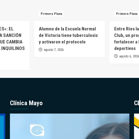
Primera Plana
Primera Plana
S»: EL
Alumno de la Escuela Normal
Entre Ríos l
A SANCIÓN
de Victoria tiene tuberculosis
Club, un pro
QUE CAMBIA
y activaron el protocolo
fortalecer a
 INQUILINOS
deportivos
agosto 7, 2026
agosto 6, 2026
Clínica Mayo
C