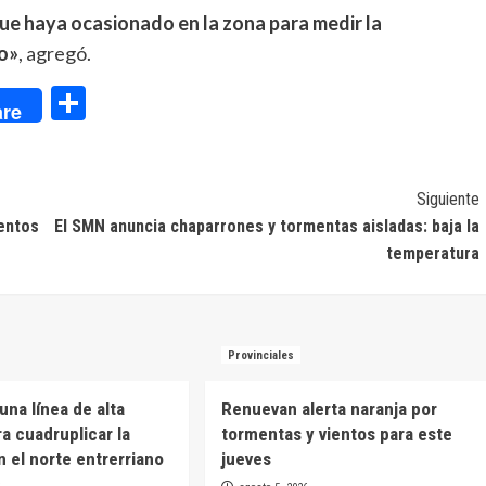
ue haya ocasionado en la zona para medir la
to»
, agregó.
dIn
Compartir
re
Siguiente
mentos
El SMN anuncia chaparrones y tormentas aisladas: baja la
temperatura
Provinciales
una línea de alta
Renuevan alerta naranja por
a cuadruplicar la
tormentas y vientos para este
n el norte entrerriano
jueves