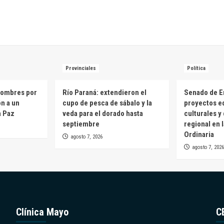
Provinciales
Política
hombres por
Río Paraná: extendieron el
Senado de E
ón a un
cupo de pesca de sábalo y la
proyectos e
a Paz
veda para el dorado hasta
culturales y
septiembre
regional en 
Ordinaria
agosto 7, 2026
agosto 7, 2026
Clínica Mayo
C