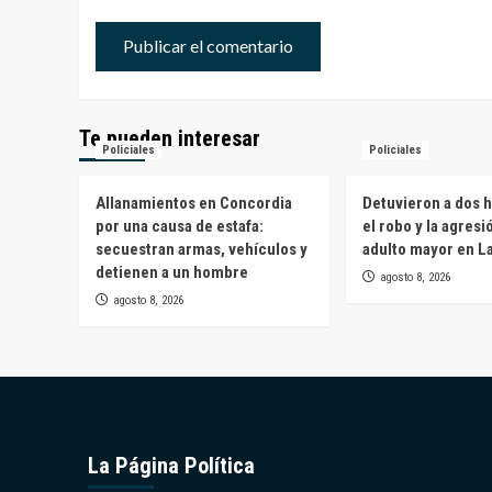
Te pueden interesar
Policiales
Policiales
Allanamientos en Concordia
Detuvieron a dos 
por una causa de estafa:
el robo y la agresi
secuestran armas, vehículos y
adulto mayor en L
detienen a un hombre
agosto 8, 2026
agosto 8, 2026
La Página Política