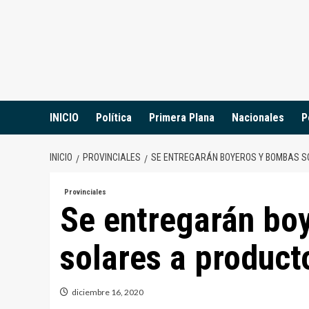
Saltar
al
contenido
INICIO
Política
Primera Plana
Nacionales
P
INICIO
PROVINCIALES
SE ENTREGARÁN BOYEROS Y BOMBAS 
Provinciales
Se entregarán bo
solares a product
diciembre 16, 2020