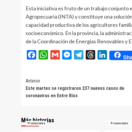
Esta iniciativa es fruto de un trabajo conjunt
Agropecuaria (INTA) y constituye una solución 
capacidad productiva de los agricultores famil
socioeconómico. En la provincia, la administrac
de la Coordinación de Energías Renovables y Ef
Facebook
WhatsApp
Gmail
Messenger
Telegram
Threads
Linke
Sha
Navegación
Anterior
Este martes se registraron 237 nuevos casos de
de
coronavirus en Entre Ríos
entradas
Más historias
Provinciales
Provinciales