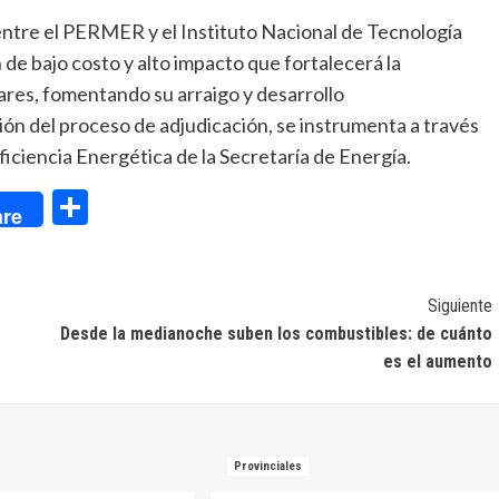
o entre el PERMER y el Instituto Nacional de Tecnología
de bajo costo y alto impacto que fortalecerá la
iares, fomentando su arraigo y desarrollo
ión del proceso de adjudicación, se instrumenta a través
iciencia Energética de la Secretaría de Energía.
dIn
Compartir
re
Siguiente
Desde la medianoche suben los combustibles: de cuánto
es el aumento
Provinciales