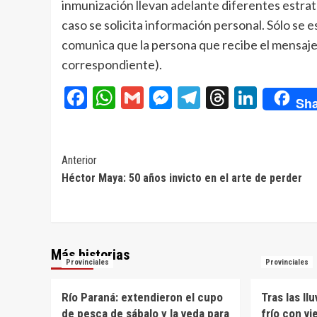
inmunización llevan adelante diferentes estrat
caso se solicita información personal. Sólo se
comunica que la persona que recibe el mensaje 
correspondiente).
Facebook
WhatsApp
Gmail
Messenger
Telegram
Threads
Linke
Sha
Navegación
Anterior
Héctor Maya: 50 años invicto en el arte de perder
de
entradas
Más historias
Provinciales
Provinciales
Río Paraná: extendieron el cupo
Tras las ll
de pesca de sábalo y la veda para
frío con vi