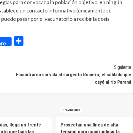
egias para convocar a la población objetivo, en ningún
 establece un contacto informativo (únicamente se
puede pasar por el vacunatorio a recibir la dosis
dIn
Compartir
re
Siguiente
Encontraron sin vida al sargento Romero, el soldado que
cayó al río Paraná
Provinciales
uvias, llega un frente
Proyectan una línea de alta
ento que baja las
tensión para cuadruplicar la