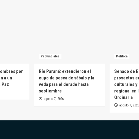
Provinciales
Política
hombres por
Río Paraná: extendieron el
Senado de E
ón a un
cupo de pesca de sábalo y la
proyectos e
a Paz
veda para el dorado hasta
culturales y
septiembre
regional en 
Ordinaria
agosto 7, 2026
agosto 7, 2026