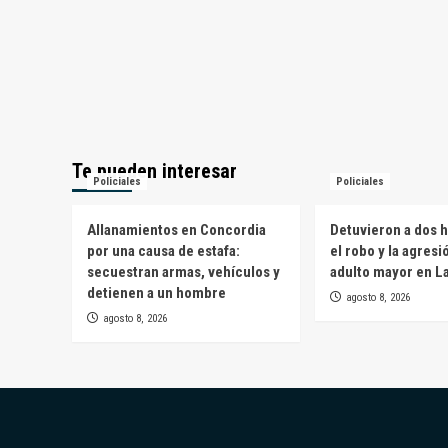
Te pueden interesar
Policiales
Policiales
Allanamientos en Concordia
Detuvieron a dos 
por una causa de estafa:
el robo y la agresi
secuestran armas, vehículos y
adulto mayor en L
detienen a un hombre
agosto 8, 2026
agosto 8, 2026