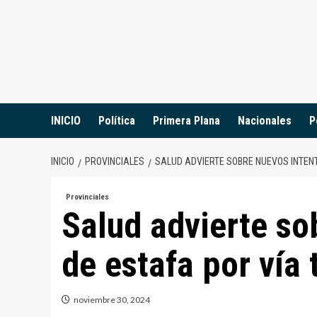
Saltar
al
contenido
INICIO
Política
Primera Plana
Nacionales
P
INICIO
PROVINCIALES
SALUD ADVIERTE SOBRE NUEVOS INTENT
Provinciales
Salud advierte so
de estafa por vía 
noviembre 30, 2024