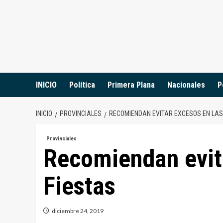
Saltar
al
contenido
INICIO
Política
Primera Plana
Nacionales
P
INICIO
PROVINCIALES
RECOMIENDAN EVITAR EXCESOS EN LAS
Provinciales
Recomiendan evit
Fiestas
diciembre 24, 2019