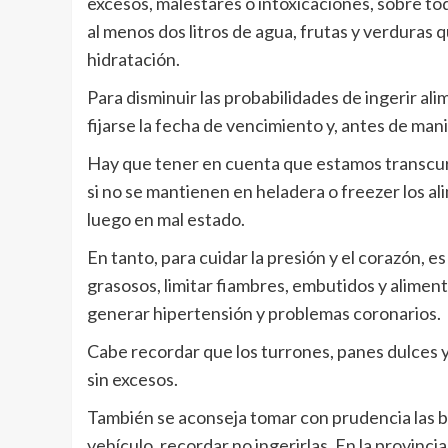
excesos, malestares o intoxicaciones, sobre tod
al menos dos litros de agua, frutas y verduras 
hidratación.
Para disminuir las probabilidades de ingerir ali
fijarse la fecha de vencimiento y, antes de mani
Hay que tener en cuenta que estamos transcurr
si no se mantienen en heladera o freezer los a
luego en mal estado.
En tanto, para cuidar la presión y el corazón, e
grasosos, limitar fiambres, embutidos y alime
generar hipertensión y problemas coronarios.
Cabe recordar que los turrones, panes dulces y
sin excesos.
También se aconseja tomar con prudencia las b
vehículo, recordar no ingerirlas. En la provincia