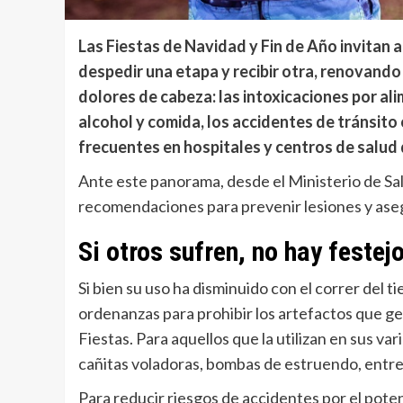
Las Fiestas de Navidad y Fin de Año invitan 
despedir una etapa y recibir otra, renovand
dolores de cabeza: las intoxicaciones por al
alcohol y comida, los accidentes de tránsito 
frecuentes en hospitales y centros de salud d
Ante este panorama, desde el Ministerio de Sal
recomendaciones para prevenir lesiones y aseg
Si otros sufren, no hay festej
Si bien su uso ha disminuido con el correr del t
ordenanzas para prohibir los artefactos que ge
Fiestas. Para aquellos que la utilizan en sus var
cañitas voladoras, bombas de estruendo, entre
Para reducir riesgos de accidentes por el pote