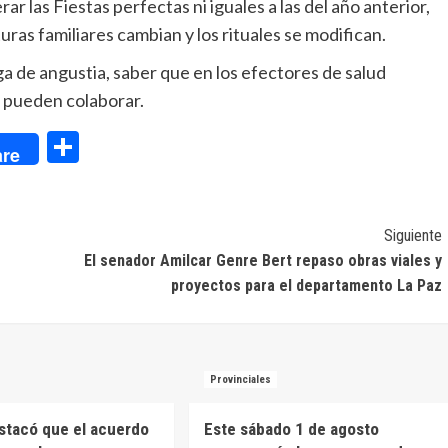
 las Fiestas perfectas ni iguales a las del año anterior,
ras familiares cambian y los rituales se modifican.
ga de angustia, saber que en los efectores de salud
e pueden colaborar.
dIn
Compartir
re
Siguiente
El senador Amilcar Genre Bert repaso obras viales y
proyectos para el departamento La Paz
Provinciales
estacó que el acuerdo
Este sábado 1 de agosto