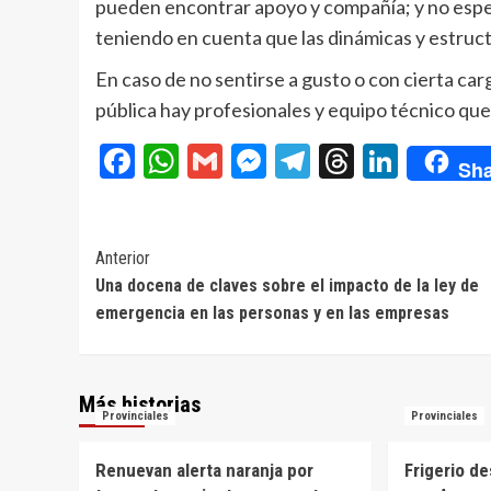
pueden encontrar apoyo y compañía; y no esperar
teniendo en cuenta que las dinámicas y estructu
En caso de no sentirse a gusto o con cierta car
pública hay profesionales y equipo técnico qu
Facebook
WhatsApp
Gmail
Messenger
Telegram
Threads
Linke
Sha
Navegación
Anterior
Una docena de claves sobre el impacto de la ley de
de
emergencia en las personas y en las empresas
entradas
Más historias
Provinciales
Provinciales
Renuevan alerta naranja por
Frigerio d