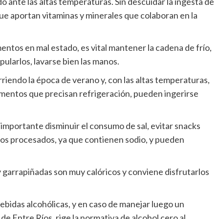
o ante las altas temperaturas. Sin descuidar la ingesta de
que aportan vitaminas y minerales que colaboran en la
mentos en mal estado, es vital mantener la cadena de frío,
pularlos, lavarse bien las manos.
iendo la época de verano y, con las altas temperaturas,
limentos que precisan refrigeración, pueden ingerirse
s importante disminuir el consumo de sal, evitar snacks
ntos procesados, ya que contienen sodio, y pueden
 garrapiñadas son muy calóricos y conviene disfrutarlos
ebidas alcohólicas, y en caso de manejar luego un
 de Entre Ríos, rige la normativa de alcohol cero al