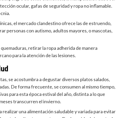
otección ocular, gafas de seguridad y ropa no inflamable.
cnia.
mínicas, el mercado clandestino ofrece las de estruendo,
erar personas con autismo, adultos mayores, o mascotas,
s quemaduras, retirar la ropa adherida de manera
rcano para la atención de las lesiones.
lud
tas, se acostumbra a degustar diversos platos salados,
radas. De forma frecuente, se consumen al mismo tiempo,
as para esta época estival del año, distinta a lo que
 meses transcurren el invierno.
a realizar una alimentación saludable y variada para evitar