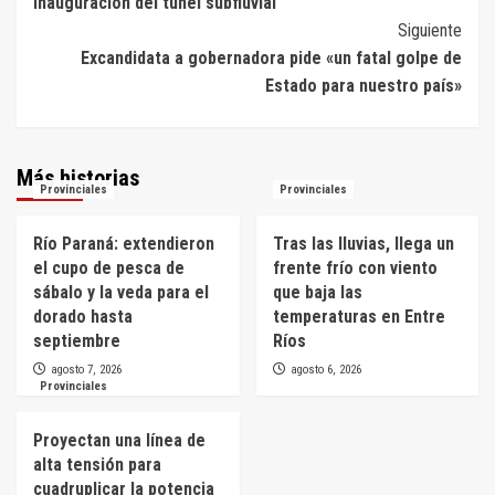
inauguración del túnel subfluvial
entradas
Siguiente
Excandidata a gobernadora pide «un fatal golpe de
Estado para nuestro país»
Más historias
Provinciales
Provinciales
Río Paraná: extendieron
Tras las lluvias, llega un
el cupo de pesca de
frente frío con viento
sábalo y la veda para el
que baja las
dorado hasta
temperaturas en Entre
septiembre
Ríos
agosto 7, 2026
agosto 6, 2026
Provinciales
Proyectan una línea de
alta tensión para
cuadruplicar la potencia