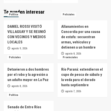
Te pueden interesar
Política
Policiales
DANIEL ROSSI VISITÓ
Allanamientos en
VILLAGUAY Y SE REUNIÓ
Concordia por una causa
CON VECINOS Y MEDIOS
de estafa: secuestran
LOCALES
armas, vehículos y
detienen a un hombre
agosto 9, 2026
agosto 8, 2026
Policiales
Provinciales
Detuvieron a dos hombres
Río Paraná: extendieron el
por el robo y la agresión a
cupo de pesca de sábalo y
un adulto mayor en La Paz
la veda para el dorado
hasta septiembre
agosto 8, 2026
agosto 7, 2026
Política
Senado de Entre Ríos