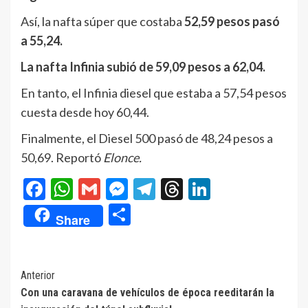
Así, la nafta súper que costaba
52,59 pesos pasó
a 55,24.
La nafta Infinia subió de 59,09 pesos a 62,04.
En tanto, el Infinia diesel que estaba a 57,54 pesos
cuesta desde hoy 60,44.
Finalmente, el Diesel 500 pasó de 48,24 pesos a
50,69. Reportó
Elonce.
Facebook
WhatsApp
Gmail
Messenger
Telegram
Threads
LinkedIn
Compartir
Share
Navegación
Anterior
Con una caravana de vehículos de época reeditarán la
de