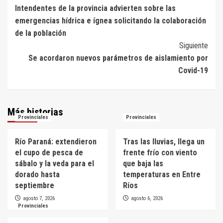
Intendentes de la provincia advierten sobre las
de
emergencias hídrica e ígnea solicitando la colaboración
entradas
de la población
Siguiente
Se acordaron nuevos parámetros de aislamiento por
Covid-19
Más historias
Provinciales
Provinciales
Río Paraná: extendieron
Tras las lluvias, llega un
el cupo de pesca de
frente frío con viento
sábalo y la veda para el
que baja las
dorado hasta
temperaturas en Entre
septiembre
Ríos
agosto 7, 2026
agosto 6, 2026
Provinciales