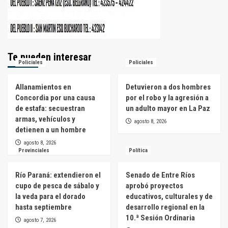
Te pueden interesar
Policiales
Policiales
Allanamientos en
Detuvieron a dos hombres
Concordia por una causa
por el robo y la agresión a
de estafa: secuestran
un adulto mayor en La Paz
armas, vehículos y
agosto 8, 2026
detienen a un hombre
agosto 8, 2026
Provinciales
Política
Río Paraná: extendieron el
Senado de Entre Ríos
cupo de pesca de sábalo y
aprobó proyectos
la veda para el dorado
educativos, culturales y de
hasta septiembre
desarrollo regional en la
10.ª Sesión Ordinaria
agosto 7, 2026