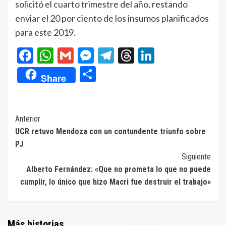
solicitó el cuarto trimestre del año, restando
enviar el 20 por ciento de los insumos planificados
para este 2019.
Facebook
WhatsApp
Gmail
Messenger
Telegram
Threads
LinkedIn
Compartir
Share
Navegación
Anterior
UCR retuvo Mendoza con un contundente triunfo sobre
de
PJ
entradas
Siguiente
Alberto Fernández: «Que no prometa lo que no puede
cumplir, lo único que hizo Macri fue destruir el trabajo»
Más historias