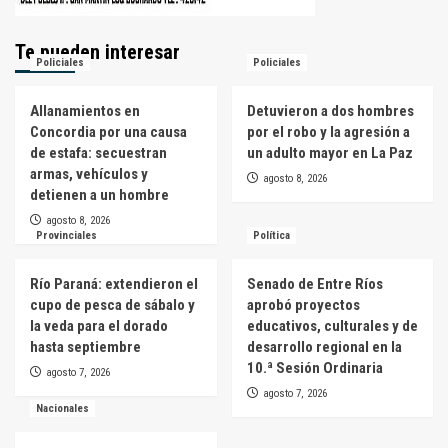
Te pueden interesar
Policiales
Policiales
Allanamientos en
Detuvieron a dos hombres
Concordia por una causa
por el robo y la agresión a
de estafa: secuestran
un adulto mayor en La Paz
armas, vehículos y
agosto 8, 2026
detienen a un hombre
agosto 8, 2026
Provinciales
Política
Río Paraná: extendieron el
Senado de Entre Ríos
cupo de pesca de sábalo y
aprobó proyectos
la veda para el dorado
educativos, culturales y de
hasta septiembre
desarrollo regional en la
10.ª Sesión Ordinaria
agosto 7, 2026
agosto 7, 2026
Nacionales