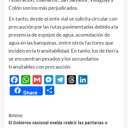
Colón son los más perjudicados.
En tanto, desde el ente vial se solicita circular con
precaución por las rutas pavimentadas debido a la
presencia de espejos de agua, acumulación de
agua en las banquinas, entre otros factores que
inciden en la transitabilidad. En tanto, los de tierra
se encuentran pesados y los secundarios
transitables con precaución.
Facebook
WhatsApp
Gmail
Messenger
Telegram
Threads
LinkedIn
Compartir
Share
Navegación
Anterior
El Gobierno nacional evalúa reabrir las paritarias o
de