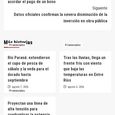
acordar el pago de un bono
entradas
Siguiente
Datos oficiales confirman la severa disminución de la
inversión en obra pública
Más historias
Provinciales
Provinciales
Río Paraná: extendieron
Tras las lluvias, llega un
el cupo de pesca de
frente frío con viento
sábalo y la veda para el
que baja las
dorado hasta
temperaturas en Entre
septiembre
Ríos
agosto 7, 2026
agosto 6, 2026
Provinciales
Proyectan una línea de
alta tensión para
cuadruplicar la potencia