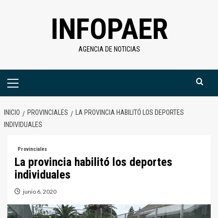
Saltar
INFOPAER
al
contenido
AGENCIA DE NOTICIAS
Menú
primario
INICIO
PROVINCIALES
LA PROVINCIA HABILITÓ LOS DEPORTES
INDIVIDUALES
Provinciales
La provincia habilitó los deportes
individuales
junio 6, 2020