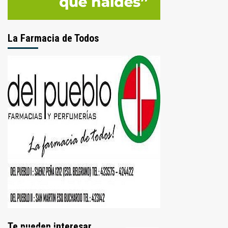
La Farmacia de Todos
Te pueden interesar