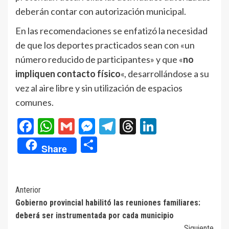
deberán contar con autorización municipal.
En las recomendaciones se enfatizó la necesidad
de que los deportes practicados sean con «un
número reducido de participantes» y que «
no
impliquen contacto físico
«, desarrollándose a su
vez al aire libre y sin utilización de espacios
comunes.
Facebook
WhatsApp
Gmail
Messenger
Telegram
Threads
LinkedIn
Compartir
Share
Navegación
Anterior
Gobierno provincial habilitó las reuniones familiares:
de
deberá ser instrumentada por cada municipio
entradas
Siguiente