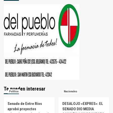
Te pueden interesar
Política
Nacionales
Senado de Entre Ríos
DESALOJO «EXPRES»: EL
aprobó proyectos
SENADO DIO MEDIA