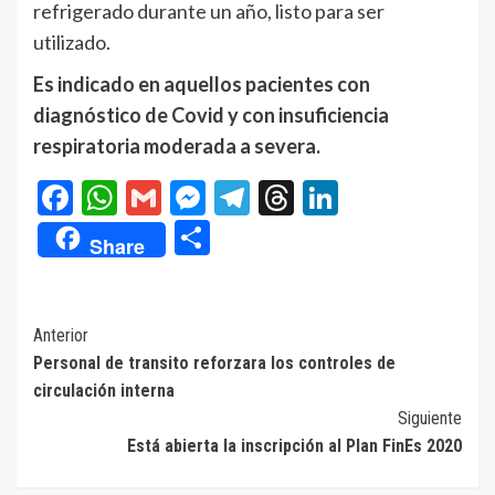
refrigerado durante un año, listo para ser
utilizado.
Es indicado en aquellos pacientes con
diagnóstico de Covid y con insuficiencia
respiratoria moderada a severa.
Facebook
WhatsApp
Gmail
Messenger
Telegram
Threads
LinkedIn
Compartir
Share
Navegación
Anterior
Personal de transito reforzara los controles de
de
circulación interna
entradas
Siguiente
Está abierta la inscripción al Plan FinEs 2020