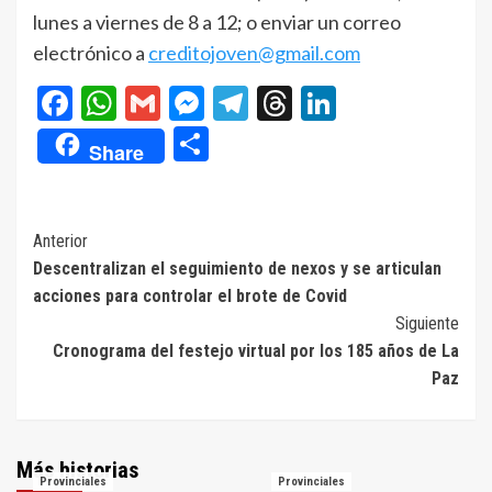
lunes a viernes de 8 a 12; o enviar un correo
electrónico a
creditojoven@gmail.com
Facebook
WhatsApp
Gmail
Messenger
Telegram
Threads
LinkedIn
Compartir
Share
Navegación
Anterior
Descentralizan el seguimiento de nexos y se articulan
de
acciones para controlar el brote de Covid
entradas
Siguiente
Cronograma del festejo virtual por los 185 años de La
Paz
Más historias
Provinciales
Provinciales