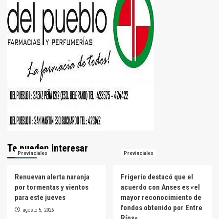
Te pueden interesar
Provinciales
Provinciales
Renuevan alerta naranja
Frigerio destacó que el
por tormentas y vientos
acuerdo con Anses es «el
para este jueves
mayor reconocimiento de
fondos obtenido por Entre
agosto 5, 2026
Ríos»