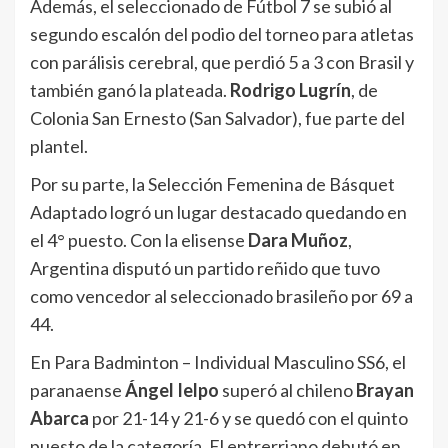
Además, el seleccionado de Fútbol 7 se subió al
segundo escalón del podio del torneo para atletas
con parálisis cerebral, que perdió 5 a 3 con Brasil y
también ganó la plateada.
Rodrigo Lugrín
, de
Colonia San Ernesto (San Salvador), fue parte del
plantel.
Por su parte, la Selección Femenina de Básquet
Adaptado logró un lugar destacado quedando en
el 4° puesto. Con la elisense
Dara Muñoz
,
Argentina disputó un partido reñido que tuvo
como vencedor al seleccionado brasileño por 69 a
44.
En Para Badminton – Individual Masculino SS6, el
paranaense
Ángel Ielpo
superó al chileno
Brayan
Abarca
por 21-14 y 21-6 y se quedó con el quinto
puesto de la categoría. El entrerriano debutó en