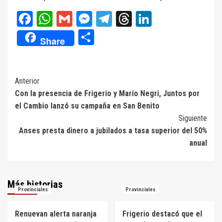
Facebook
WhatsApp
Gmail
Messenger
Telegram
Threads
LinkedIn
Compartir
Share
Navegación
Anterior
Con la presencia de Frigerio y Mario Negri, Juntos por
de
el Cambio lanzó su campaña en San Benito
entradas
Siguiente
Anses presta dinero a jubilados a tasa superior del 50%
anual
Más historias
Provinciales
Provinciales
Renuevan alerta naranja
Frigerio destacó que el