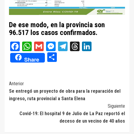
De ese modo, en la provincia son
96.517 los casos confirmados.
Facebook
WhatsApp
Gmail
Messenger
Telegram
Threads
LinkedIn
Compartir
Share
Navegación
Anterior
Se entregó un proyecto de obra para la reparación del
de
ingreso, ruta provincial a Santa Elena
entradas
Siguiente
Covid-19: El hospital 9 de Julio de La Paz reportó el
deceso de un vecino de 40 años