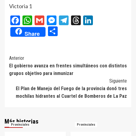
Victoria 1
Facebook
WhatsApp
Gmail
Messenger
Telegram
Threads
LinkedIn
Compartir
Share
Navegación
Anterior
El gobierno avanza en frentes simultáneos con distintos
de
grupos objetivo para inmunizar
entradas
Siguiente
El Plan de Manejo del Fuego de la provincia donó tres
mochilas hidrantes al Cuartel de Bomberos de La Paz
Más historias
Provinciales
Provinciales