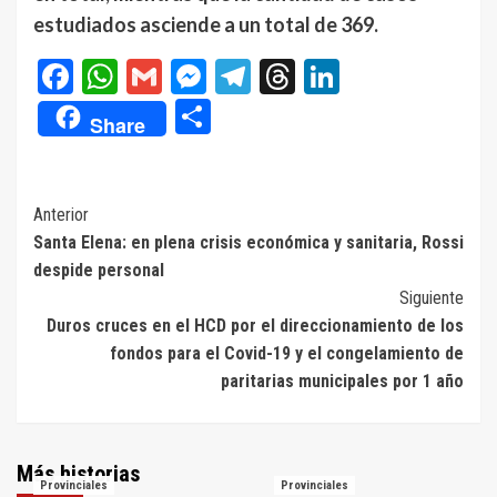
estudiados asciende a un total de 369.
Facebook
WhatsApp
Gmail
Messenger
Telegram
Threads
LinkedIn
Compartir
Share
Navegación
Anterior
Santa Elena: en plena crisis económica y sanitaria, Rossi
de
despide personal
entradas
Siguiente
Duros cruces en el HCD por el direccionamiento de los
fondos para el Covid-19 y el congelamiento de
paritarias municipales por 1 año
Más historias
Provinciales
Provinciales