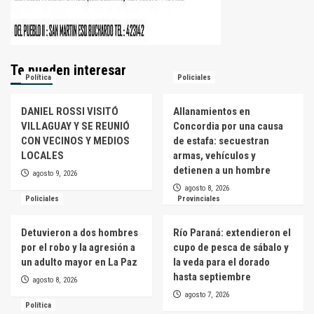
Te pueden interesar
Política
Policiales
DANIEL ROSSI VISITÓ
Allanamientos en
VILLAGUAY Y SE REUNIÓ
Concordia por una causa
CON VECINOS Y MEDIOS
de estafa: secuestran
LOCALES
armas, vehículos y
detienen a un hombre
agosto 9, 2026
agosto 8, 2026
Policiales
Provinciales
Detuvieron a dos hombres
Río Paraná: extendieron el
por el robo y la agresión a
cupo de pesca de sábalo y
un adulto mayor en La Paz
la veda para el dorado
hasta septiembre
agosto 8, 2026
agosto 7, 2026
Política