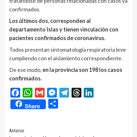
tratándose de personas relacionadas con casos ya
confirmados.
Los últimos dos, corresponden al
departamento Islas y tienen vinculación con
pacientes confirmados de coronavirus.
Todos presentan sintomatología respiratoria leve
cumpliendo con el aislamiento correspondiente.
De ese modo,
en la provincia son 198 los casos
confirmados.
Facebook
WhatsApp
Gmail
Messenger
Telegram
Threads
LinkedIn
Compartir
Share
Navegación
Anterior