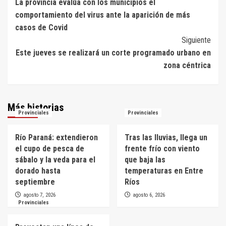
La provincia evalúa con los municipios el
de
comportamiento del virus ante la aparición de más
entradas
casos de Covid
Siguiente
Este jueves se realizará un corte programado urbano en
zona céntrica
Más historias
Provinciales
Provinciales
Río Paraná: extendieron
Tras las lluvias, llega un
el cupo de pesca de
frente frío con viento
sábalo y la veda para el
que baja las
dorado hasta
temperaturas en Entre
septiembre
Ríos
agosto 7, 2026
agosto 6, 2026
Provinciales