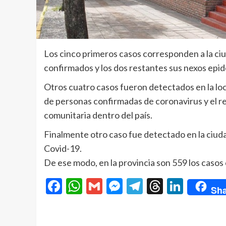
Los cinco primeros casos corresponden a la ci
confirmados y los dos restantes sus nexos epi
Otros cuatro casos fueron detectados en la lo
de personas confirmadas de coronavirus y el r
comunitaria dentro del país.
Finalmente otro caso fue detectado en la ciud
Covid-19.
De ese modo, en la provincia son 559 los casos
Facebook
WhatsApp
Gmail
Messenger
Telegram
Threads
Linke
Sha