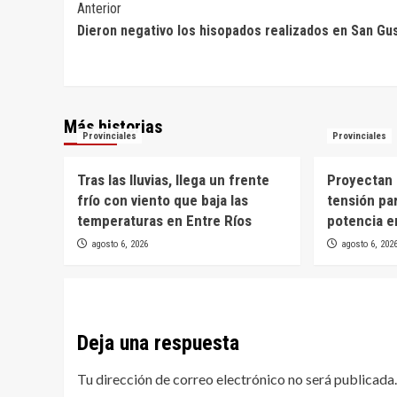
Navegación
Anterior
Dieron negativo los hisopados realizados en San Gu
de
entradas
Más historias
Provinciales
Provinciales
Tras las lluvias, llega un frente
Proyectan 
frío con viento que baja las
tensión par
temperaturas en Entre Ríos
potencia e
agosto 6, 2026
agosto 6, 202
Deja una respuesta
Tu dirección de correo electrónico no será publicada.