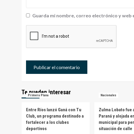
Guarda mi nombre, correo electrónico y web 
Te pueden interesar
Primera Plana
Nacionales
Entre Ríos lanzó Ganá con Tu
Zulma Lobato fue a
Club, un programa destinado a
Paraná y alojada e
fortalecer a los clubes
municipal para pe
deportivos
situación de calle