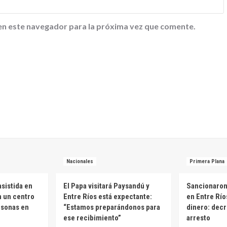
en este navegador para la próxima vez que comente.
Nacionales
Primera Plana
sistida en
El Papa visitará Paysandú y
Sancionaron 
n un centro
Entre Ríos está expectante:
en Entre Río
rsonas en
“Estamos preparándonos para
dinero: decr
ese recibimiento”
arresto