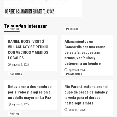
Te pueden interesar
Política
Policiales
DANIEL ROSSI VISITÓ
Allanamientos en
VILLAGUAY Y SE REUNIÓ
Concordia por una causa
CON VECINOS Y MEDIOS
de estafa: secuestran
LOCALES
armas, vehículos y
detienen a un hombre
agosto 9, 2026
agosto 8, 2026
Policiales
Provinciales
Detuvieron a dos hombres
Río Paraná: extendieron el
por el robo y la agresión a
cupo de pesca de sábalo y
un adulto mayor en La Paz
la veda para el dorado
hasta septiembre
agosto 8, 2026
agosto 7, 2026
Política