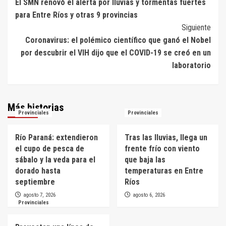
El SMN renovó el alerta por lluvias y tormentas fuertes
de
para Entre Ríos y otras 9 provincias
entradas
Siguiente
Coronavirus: el polémico científico que ganó el Nobel
por descubrir el VIH dijo que el COVID-19 se creó en un
laboratorio
Más historias
Provinciales
Provinciales
Río Paraná: extendieron
Tras las lluvias, llega un
el cupo de pesca de
frente frío con viento
sábalo y la veda para el
que baja las
dorado hasta
temperaturas en Entre
septiembre
Ríos
agosto 7, 2026
agosto 6, 2026
Provinciales