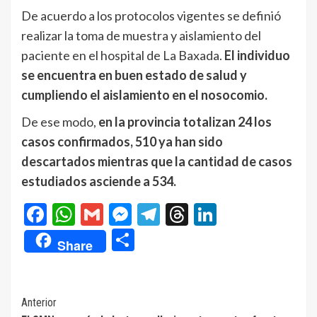
De acuerdo a los protocolos vigentes se definió
realizar la toma de muestra y aislamiento del
paciente en el hospital de La Baxada.
El individuo
se encuentra en buen estado de salud y
cumpliendo el aislamiento en el nosocomio.
De ese modo,
en la provincia totalizan 24 los
casos confirmados, 510 ya han sido
descartados mientras que la cantidad de casos
estudiados asciende a 534.
Facebook
WhatsApp
Gmail
Messenger
Telegram
Threads
LinkedIn
Compartir
Share
Navegación
Anterior