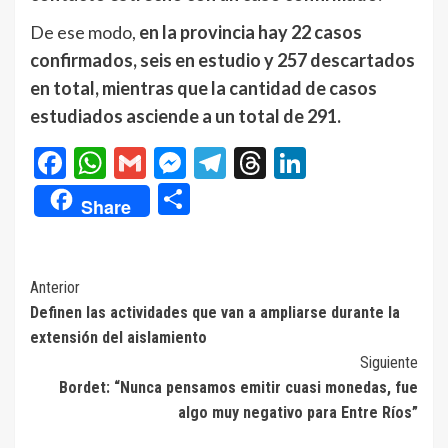
De ese modo,
en la provincia hay 22 casos
confirmados, seis en estudio y 257 descartados
en total, mientras que la cantidad de casos
estudiados asciende a un total de 291.
Facebook
WhatsApp
Gmail
Messenger
Telegram
Threads
LinkedIn
Compartir
Share
Navegación
Anterior
Definen las actividades que van a ampliarse durante la
de
extensión del aislamiento
entradas
Siguiente
Bordet: “Nunca pensamos emitir cuasi monedas, fue
algo muy negativo para Entre Ríos”