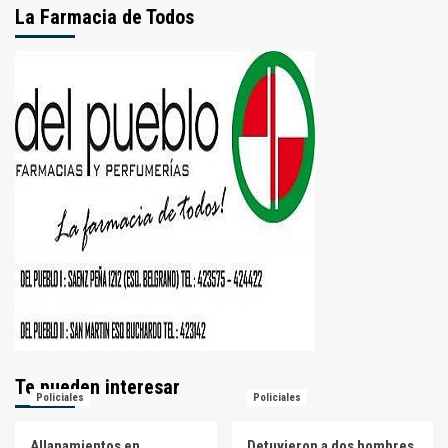
La Farmacia de Todos
Te pueden interesar
Policiales
Policiales
Allanamientos en
Detuvieron a dos hombres