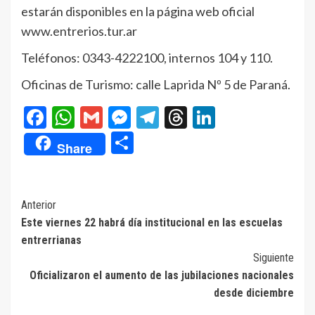
estarán disponibles en la página web oficial
www.entrerios.tur.ar
Teléfonos: 0343-4222100, internos 104 y 110.
Oficinas de Turismo: calle Laprida Nº 5 de Paraná.
Facebook
WhatsApp
Gmail
Messenger
Telegram
Threads
LinkedIn
Compartir
Share
Navegación
Anterior
Este viernes 22 habrá día institucional en las escuelas
de
entrerrianas
entradas
Siguiente
Oficializaron el aumento de las jubilaciones nacionales
desde diciembre