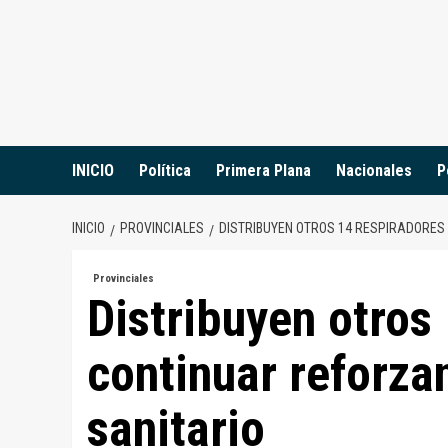
Saltar
al
contenido
INICIO
Política
Primera Plana
Nacionales
P
INICIO
PROVINCIALES
DISTRIBUYEN OTROS 14 RESPIRADORES
Provinciales
Distribuyen otros
continuar reforza
sanitario