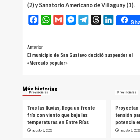
(2) y Sanatorio Americano de Villaguay (1).
Facebook
WhatsApp
Gmail
Messenger
Telegram
Threads
Linke
Sha
Navegación
Anterior
El municipio de San Gustavo decidió suspender el
de
«Mercado popular»
entradas
Más historias
Provinciales
Provinciales
Tras las lluvias, llega un frente
Proyectan 
frío con viento que baja las
tensión par
temperaturas en Entre Ríos
potencia e
agosto 6, 2026
agosto 6, 202