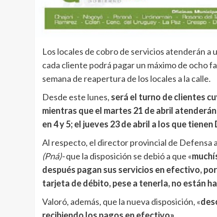
Los locales de cobro de servicios atenderán a u
cada cliente podrá pagar un máximo de ocho fa
semana de reapertura de los locales a la calle.
Desde este lunes,
será el turno de clientes c
mientras que el martes 21 de abril atenderán
en 4 y 5; el jueves 23 de abril a los que tienen
Al respecto, el director provincial de Defensa
(Pná)-
que la disposición se debió a que «
muchís
después pagan sus servicios en efectivo, por
tarjeta de débito, pese a tenerla, no están h
Valoró, además, que la nueva disposición, «
des
recibiendo los pagos en efectivo».