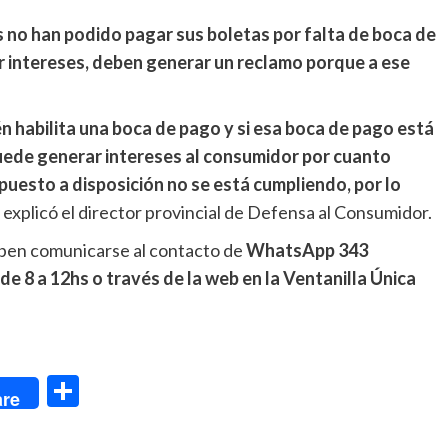
 no han podido pagar sus boletas por falta de boca de
r intereses, deben generar un reclamo porque a ese
n habilita una boca de pago y si esa boca de pago está
 puede generar intereses al consumidor por cuanto
uesto a disposición no se está cumpliendo, por lo
, explicó el director provincial de Defensa al Consumidor.
eben comunicarse al contacto de
WhatsApp 343
de 8 a 12hs o través de la web en la Ventanilla Única
dIn
Compartir
re