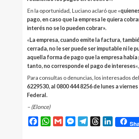
En la oportunidad, Luciano aclaró que «
quienes
pago, en caso que la empresa le quiera cobra
interés no se lo pueden cobrar».
«
La empresa, cuando emite la factura, tambié
cerrada, no le ser puede ser imputable ni le
aquella forma de pago que la empresa había p
tanto, no corresponde el pago de intereses
«
Para consultas o denuncias, los interesados d
6229530, al 0800 444 8256 de lunes a viernes 
Federal.
– (Elonce)
Facebook
WhatsApp
Gmail
Messenger
Telegram
Threads
Linke
Sha