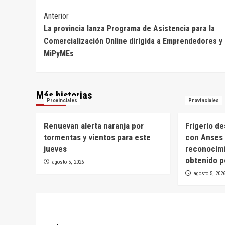
Navegación
Anterior
La provincia lanza Programa de Asistencia para la
de
Comercialización Online dirigida a Emprendedores y
entradas
MiPyMEs
Más historias
Provinciales
Provinciales
Renuevan alerta naranja por
Frigerio d
tormentas y vientos para este
con Anses 
jueves
reconocim
obtenido p
agosto 5, 2026
agosto 5, 202